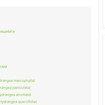
ращивать
нзии
drangea macrophylla)
rangea paniculata)
ydrangea anomala)
ydrangea quercifolia)