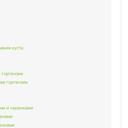
ания куста
 гортензии
ми гортензии
ми и черенками
менами
енками