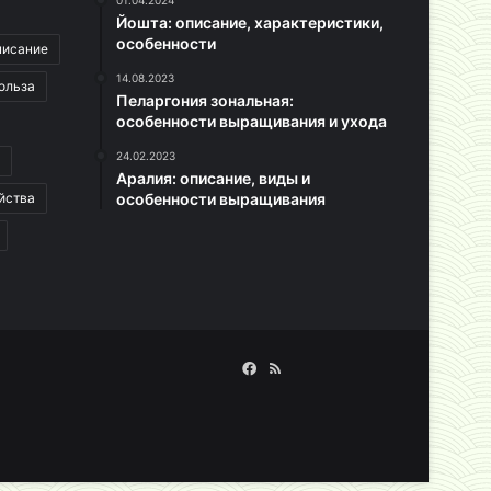
01.04.2024
Йошта: описание, характеристики,
особенности
писание
14.08.2023
ольза
Пеларгония зональная:
особенности выращивания и ухода
24.02.2023
Аралия: описание, виды и
йства
особенности выращивания
Facebook
RSS