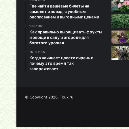
15.04.2026
Где найти дешёвые билеты на
самолёт и поезд, с удобным
расписанием и выгодными ценами
10.07.2025
Как правильно выращивать фрукты
и овощи в саду и огороде для
богатого урожая
26.06.2025
Когда начинает цвести сирень и
почему это время так
завораживает
© Copyright 2026, Touk.ru