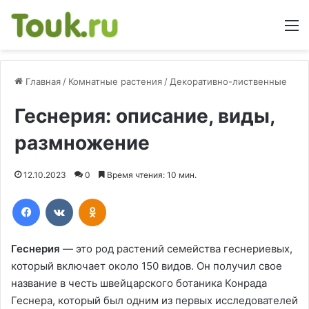
М
Главная
/
Комнатные растения
/
Декоративно-лиственные
Геснерия: описание, виды,
размножение
12.10.2023
0
Время чтения: 10 мин.
Facebook
Вконтакте
Одноклассники
Геснерия
— это род растений семейства геснериевых,
который включает около 150 видов. Он получил свое
название в честь швейцарского ботаника Конрада
Геснера, который был одним из первых исследователей