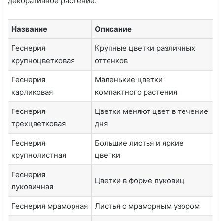
декоративное растение.
Название
Описание
Геснерия
Крупные цветки различных
крупноцветковая
оттенков
Геснерия
Маленькие цветки
карликовая
компактного растения
Геснерия
Цветки меняют цвет в течение
трехцветковая
дня
Геснерия
Большие листья и яркие
крупнолистная
цветки
Геснерия
Цветки в форме луковиц
луковичная
Геснерия мраморная
Листья с мраморным узором