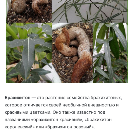
Брахихитон
— это растение семейства брахихитовых,
которое отличается своей необычной внешностью и
красивыми цветками. Оно также известно под
названиями «брахихитон красивый», «брахихитон
королевский» или «брахихитон розовый».