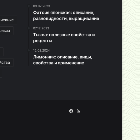
03.02.2023
Фатсия японская: описание,
разновидности, выращивание
писание
07.12.2023
ольза
Тыква: полезные свойства и
рецепты
12.02.2024
Лимонник: описание, виды,
йства
свойства и применение
Facebook
RSS