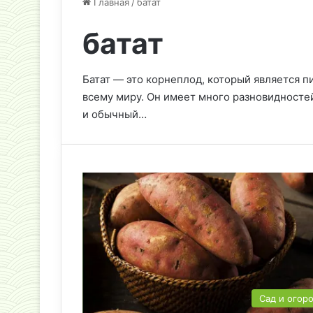
Главная
/
батат
батат
Батат — это корнеплод, который является п
всему миру. Он имеет много разновидностей
и обычный…
Сад и огор