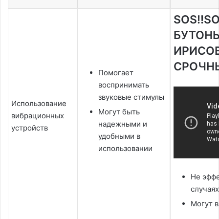
SOS!!S
БУТОН
ИРИСО
СРОЧНЫ
Помогает
воспринимать
звуковые стимулы
Использование
Могут быть
вибрационных
надежными и
устройств
удобными в
использовании
Не эффе
случаях
Могут 