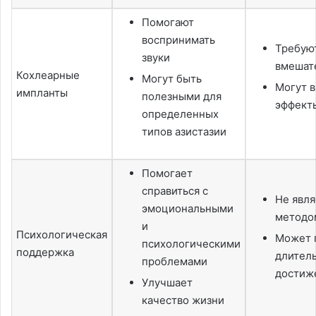
Помогают
воспринимать
Требую
звуки
вмешат
Кохлеарные
Могут быть
Могут 
импланты
полезными для
эффект
определенных
типов азистазии
Помогает
справиться с
Не явл
эмоциональными
методо
и
Психологическая
Может 
психологическими
поддержка
длител
проблемами
достиже
Улучшает
качество жизни