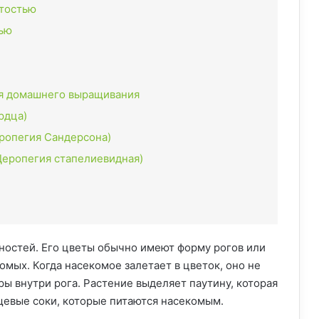
стостью
лью
ля домашнего выращивания
рдца)
еропегия Сандерсона)
 (Церопегия стапелиевидная)
ностей. Его цветы обычно имеют форму рогов или
омых. Когда насекомое залетает в цветок, оно не
ы внутри рога. Растение выделяет паутину, которая
щевые соки, которые питаются насекомым.