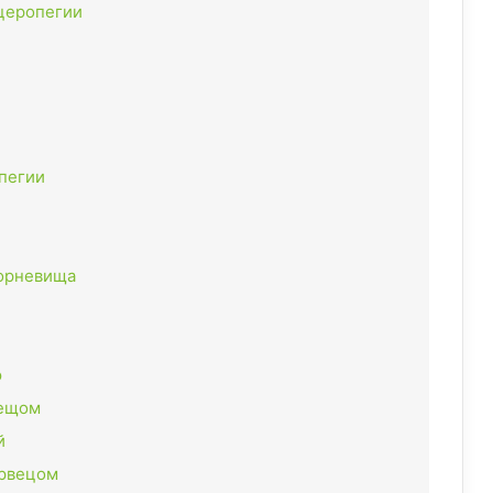
церопегии
пегии
корневища
ю
лещом
й
ервецом