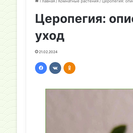
Главная
/
Комнатные растения
/
Церопегия: опи
Церопегия: опи
уход
21.02.2024
Facebook
Вконтакте
Одноклассники