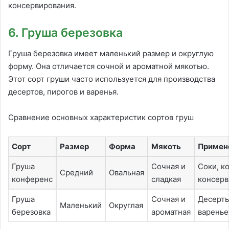
консервирования.
6. Груша березовка
Груша березовка имеет маленький размер и округлую
форму. Она отличается сочной и ароматной мякотью.
Этот сорт груши часто используется для производства
десертов, пирогов и варенья.
Сравнение основных характеристик сортов груш
Сорт
Размер
Форма
Мякоть
Примен
Груша
Сочная и
Соки, к
Средний
Овальная
конференс
сладкая
консерв
Груша
Сочная и
Десерты
Маленький
Округлая
березовка
ароматная
варенье