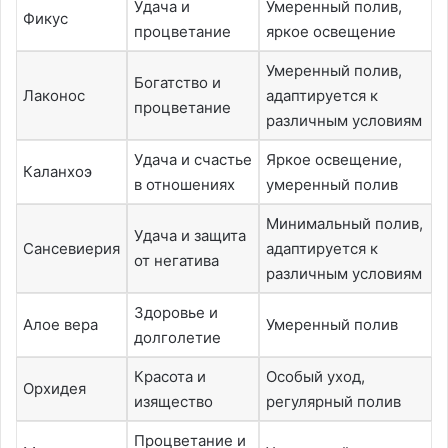
Удача и
Умеренный полив,
Фикус
процветание
яркое освещение
Умеренный полив,
Богатство и
Лаконос
адаптируется к
процветание
различным условиям
Удача и счастье
Яркое освещение,
Каланхоэ
в отношениях
умеренный полив
Минимальный полив,
Удача и защита
Сансевиерия
адаптируется к
от негатива
различным условиям
Здоровье и
Алое вера
Умеренный полив
долголетие
Красота и
Особый уход,
Орхидея
изящество
регулярный полив
Процветание и