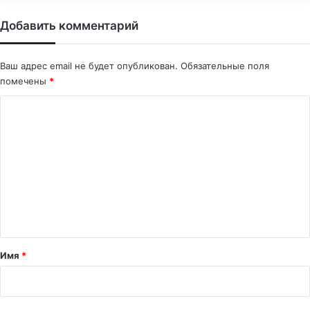
Добавить комментарий
Ваш адрес email не будет опубликован.
Обязательные поля
помечены
*
К
о
м
м
е
н
т
а
Имя
*
р
и