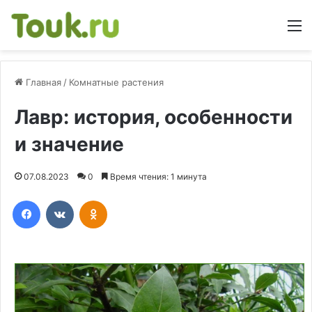
М
Главная
/
Комнатные растения
Лавр: история, особенности
и значение
07.08.2023
0
Время чтения: 1 минута
Facebook
Вконтакте
Одноклассники