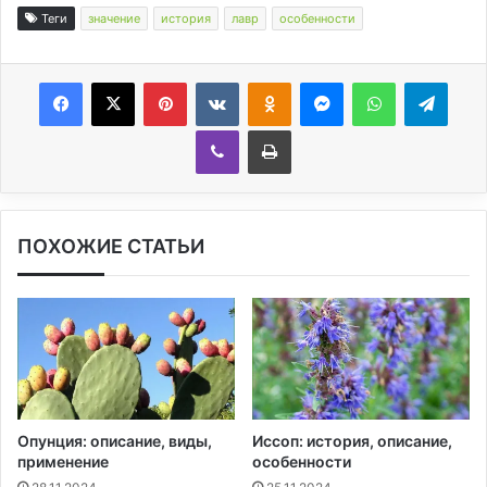
Теги
значение
история
лавр
особенности
Facebook
X
Pinterest
Вконтакте
Одноклассники
Messenger
WhatsApp
Telegram
Viber
Печатать
ПОХОЖИЕ СТАТЬИ
Опунция: описание, виды,
Иссоп: история, описание,
применение
особенности