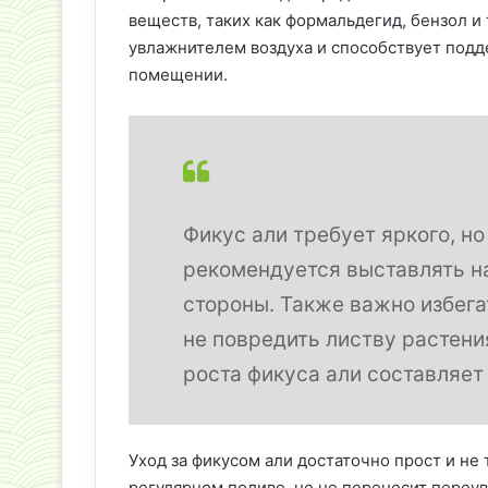
веществ, таких как формальдегид, бензол и
увлажнителем воздуха и способствует под
помещении.
Фикус али требует яркого, но
рекомендуется выставлять на
стороны. Также важно избега
не повредить листву растени
роста фикуса али составляет
Уход за фикусом али достаточно прост и не
регулярном поливе, но не переносит переу