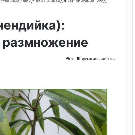
иственные
/
Фикус али (Биннендийка): описание, уход,
нендийка):
, размножение
0
Время чтения: 9 мин.