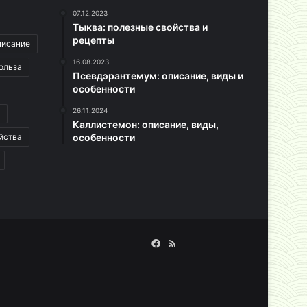
07.12.2023
Тыква: полезные свойства и
рецепты
писание
16.08.2023
ольза
Псевдэрантемум: описание, виды и
особенности
26.11.2024
Каллистемон: описание, виды,
йства
особенности
Facebook
RSS