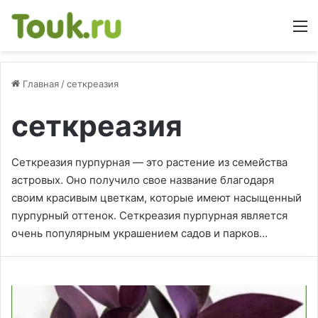
М
Главная
/
сеткреазия
сеткреазия
Сеткреазия пурпурная — это растение из семейства
астровых. Оно получило свое название благодаря
своим красивым цветкам, которые имеют насыщенный
пурпурный оттенок. Сеткреазия пурпурная является
очень популярным украшением садов и парков…