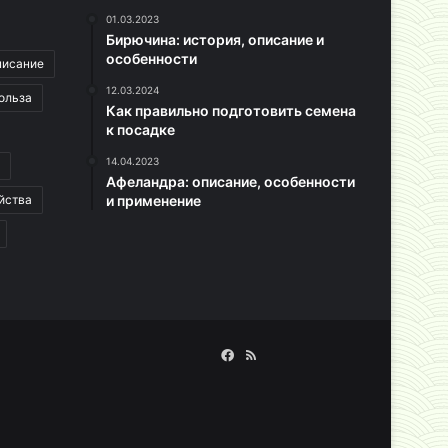
01.03.2023
Бирючина: история, описание и
особенности
писание
12.03.2024
ольза
Как правильно подготовить семена
к посадке
14.04.2023
Афеландра: описание, особенности
йства
и применение
Facebook
RSS