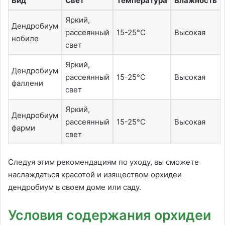
Вид
Свет
Температура
Влажность
Яркий,
Дендробиум
рассеянный
15-25°C
Высокая
нобиле
свет
Яркий,
Дендробиум
рассеянный
15-25°C
Высокая
фаллени
свет
Яркий,
Дендробиум
рассеянный
15-25°C
Высокая
фарми
свет
Следуя этим рекомендациям по уходу, вы сможете
наслаждаться красотой и изяществом орхидеи
дендробиум в своем доме или саду.
Условия содержания орхидеи