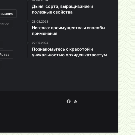
01.04.2024
Дыня: сорта, выращивание и
полезные свойства
писание
28.08.2023
ольза
Нигелла: преимущества и способы
применения
22.05.2024
Познакомьтесь с красотой и
йства
уникальностью орхидеи катасетум
Facebook
RSS