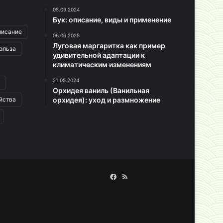
05.09.2024
Бук: описание, виды и применение
писание
06.06.2025
Луговая маргаритка как пример
ольза
удивительной адаптации к
климатическим изменениям
21.05.2024
Орхидея ваниль (Ванильная
йства
орхидея): уход и размножение
Facebook
RSS