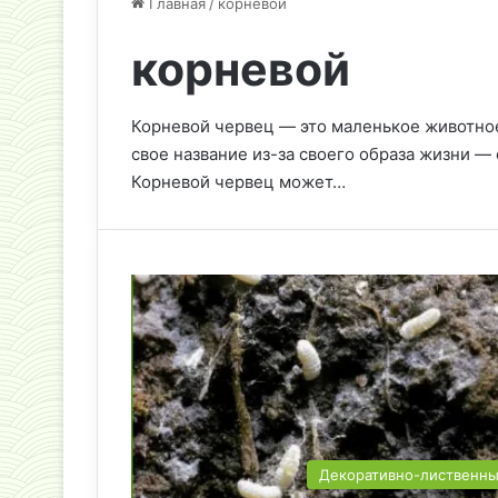
Главная
/
корневой
корневой
Корневой червец — это маленькое животное
свое название из-за своего образа жизни — 
Корневой червец может…
Декоративно-лиственн