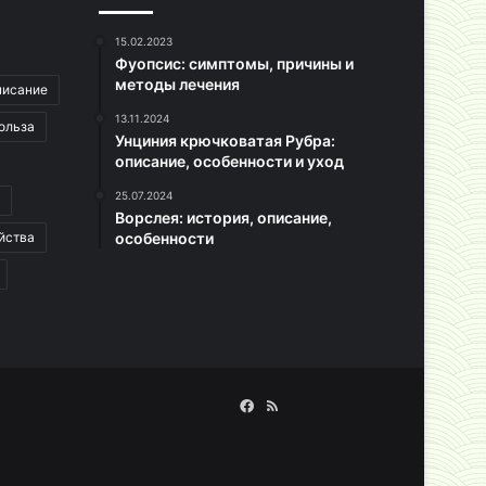
15.02.2023
Фуопсис: симптомы, причины и
методы лечения
писание
13.11.2024
ольза
Унциния крючковатая Рубра:
описание, особенности и уход
25.07.2024
Ворслея: история, описание,
йства
особенности
Facebook
RSS