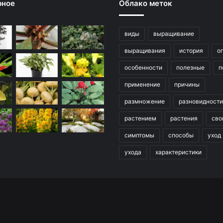
рное
Облако меток
виды
выращивание
выращивания
история
о
особенности
полезные
п
применение
причины
размножение
разновидности
растением
растения
сво
симптомы
способы
уход
ухода
характеристики