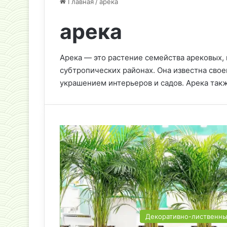
Главная
/
арека
арека
Арека — это растение семейства арековых, 
субтропических районах. Она известна сво
украшением интерьеров и садов. Арека так
Декоративно-лиственн