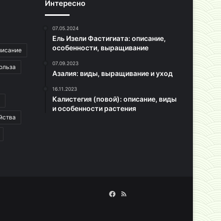
Интересно
07.05.2024
Ель Изели Фастигиата: описание,
особенности, выращивание
писание
07.09.2023
ольза
Азалия: виды, выращивание и уход
16.11.2023
Калистегия (повой): описание, виды
и особенности растения
йства
Facebook
RSS