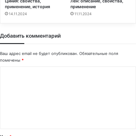
Циния: свойства,
Лен: описание, свойства,
применение, история
применение
14.11.2024
11.11.2024
Добавить комментарий
Ваш адрес email не будет опубликован.
Обязательные поля
помечены
*
К
о
м
м
е
н
т
а