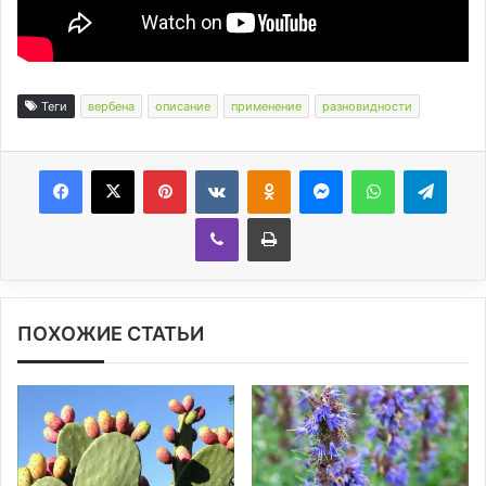
Теги
вербена
описание
применение
разновидности
Facebook
X
Pinterest
Вконтакте
Одноклассники
Messenger
WhatsApp
Telegram
Viber
Печатать
ПОХОЖИЕ СТАТЬИ