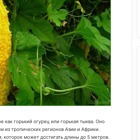
е как горький огурец или горькая тыква. Оно
м из тропических регионов Азии и Африки.
 которое может достигать длины до 5 метров.