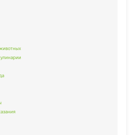
 животных
кулинарии
да
ы
казания