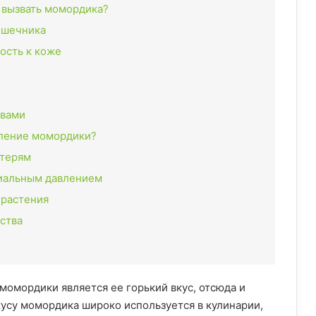
 вызвать момордика?
кишечника
ость к коже
твами
бление момордики?
терям
иальным давлением
 растения
ства
момордики является ее горький вкус, отсюда и
кусу момордика широко используется в кулинарии,