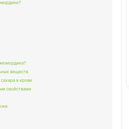
омордике?
 момордика?
льных веществ
 сахара в крови
ыми свойствами
кожи