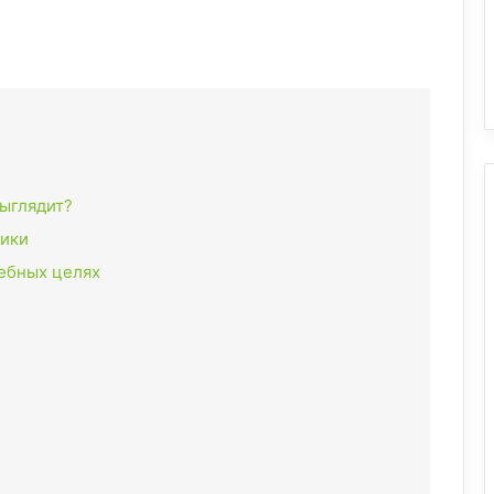
выглядит?
ики
чебных целях