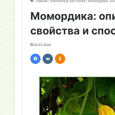
Главная
/
Комнатные растения
/
Момордика: опи
Момордика: оп
свойства и сп
20.03.2024
Facebook
Вконтакте
Одноклассники