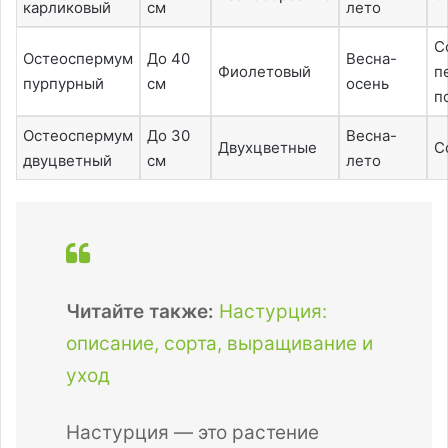
карликовый
см
лето
С
Остеоспермум
До 40
Весна-
Фиолетовый
п
пурпурный
см
осень
п
Остеоспермум
До 30
Весна-
Двухцветные
С
двуцветный
см
лето
Читайте также:
Настурция:
описание, сорта, выращивание и
уход
Настурция — это растение