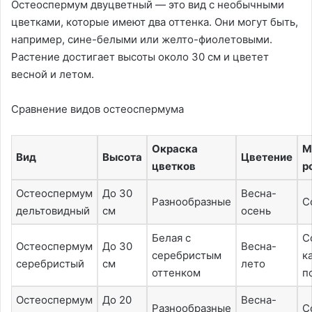
Остеоспермум двуцветный — это вид с необычными
цветками, которые имеют два оттенка. Они могут быть,
например, сине-белыми или желто-фиолетовыми.
Растение достигает высоты около 30 см и цветет
весной и летом.
Сравнение видов остеоспермума
Окраска
М
Вид
Высота
Цветение
цветков
р
Остеоспермум
До 30
Весна-
Разнообразные
С
дельтовидный
см
осень
Белая с
С
Остеоспермум
До 30
Весна-
серебристым
к
серебристый
см
лето
оттенком
п
Остеоспермум
До 20
Весна-
Разнообразные
С