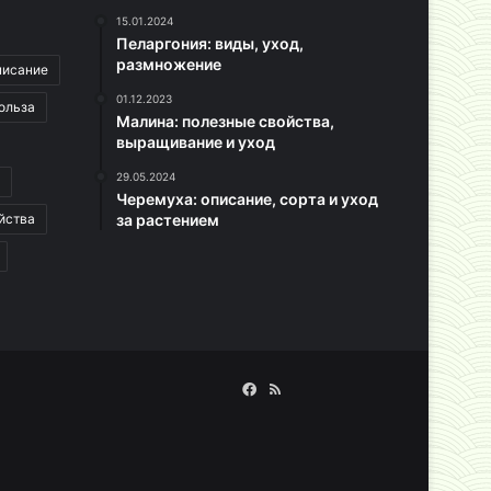
15.01.2024
Пеларгония: виды, уход,
размножение
писание
01.12.2023
ольза
Малина: полезные свойства,
выращивание и уход
29.05.2024
Черемуха: описание, сорта и уход
йства
за растением
Facebook
RSS