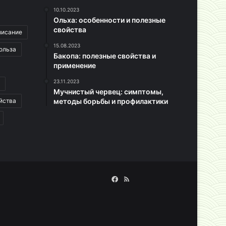
10.10.2023
Ольха: особенности и полезные
свойства
писание
15.08.2023
ольза
Бакопа: полезные свойства и
применение
23.11.2023
Мучнистый червец: симптомы,
йства
методы борьбы и профилактики
Facebook
RSS